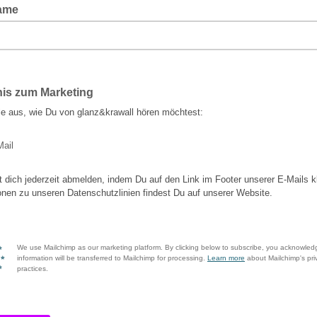
ame
nis zum Marketing
le aus, wie Du von glanz&krawall hören möchtest:
Mail
 dich jederzeit abmelden, indem Du auf den Link im Footer unserer E-Mails kl
onen zu unseren Datenschutzlinien findest Du auf unserer Website.
We use Mailchimp as our marketing platform. By clicking below to subscribe, you acknowled
information will be transferred to Mailchimp for processing.
Learn more
about Mailchimp's pri
practices.