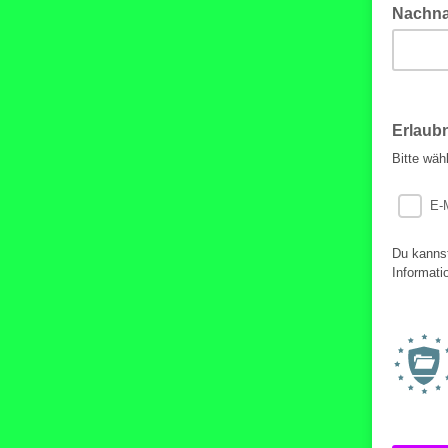
Nachn
Erlaub
Bitte wäh
E-
Du kannst
Informati